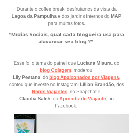
Durante o coffee break, desfrutamos da vista da
Lagoa da Pampulha
e dos jardins internos do
MAP
para muitas fotos.
“Mídias Sociais, qual cada blogueira usa para
alavancar seu blog ?”
Esse foi o tema do painel que
Luciana Misura
, do
blog Colagem
, moderou.
Lily Pestana
, do
blog
Apaixonados por Viagens
,
contou que
investe no Instagram
;
Lillian Brandão
, dos
Nerds Viajantes
, no Snapchat e
C
l
audia Saleh
, do
Aprendiz de Viajante
, no
Facebook.