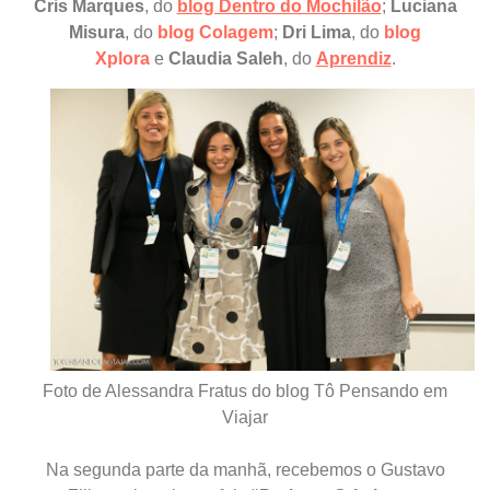
Cris Marques
, do
blog Dentro do Mochilão
;
Luciana
Misura
, do
blog Colagem
;
Dri Lima
, do
blog
Xplora
e
Claudia Saleh
, do
Aprendiz
.
Foto de Alessandra Fratus do blog Tô Pensando em
Viajar
Na segunda parte da manhã, recebemos o Gustavo