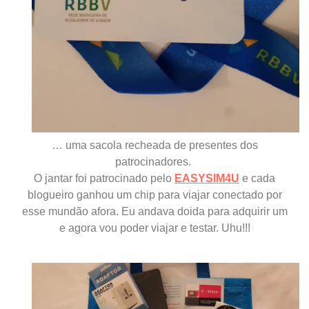
… uma sacola recheada de presentes dos
patrocinadores.
O jantar foi patrocinado pelo
EASYSIM4U
e cada
blogueiro ganhou um chip para viajar conectado por
esse mundão afora. Eu andava doida para adquirir um
e agora vou poder viajar e testar. Uhu!!!