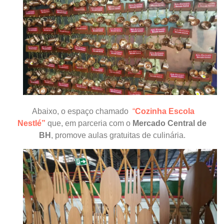
Abaixo, o espaço chamado
“
Cozinha Escola
Nestlé”
que, em parceria com o
Mercado Central de
BH
, promove aulas gratuitas de culinária.