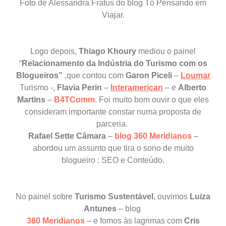
Foto de Alessandra Fratus do blog Tô Pensando em
Viajar.
Logo depois,
Thiago Khoury
mediou o painel
“
Relacionamento da Indústria do Turismo com os
Blogueiros”
,que contou com
Garon Piceli
–
Loumar
Turismo -,
Flavia Perin
–
Interamerican
– e
Alberto
Martins
–
B4TComm
. Foi muito bom ouvir o que eles
consideram importante constar numa proposta de
parceria.
Rafael Sette Câmara
–
blog 360 Meridianos
–
abordou um assunto que tira o sono de muito
blogueiro : SEO e Conteúdo.
No painel sobre
Turismo Sustentável
, ouvimos
Luiza
Antunes
–
blog
360 Meridianos
– e f
omos às lagrimas com
Cris