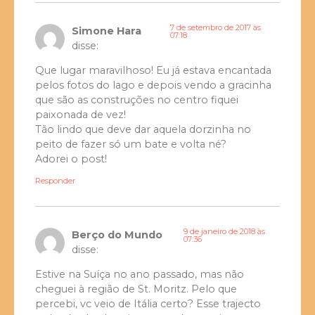
7 de setembro de 2017 às
Simone Hara
07:18
disse:
Que lugar maravilhoso! Eu já estava encantada
pelos fotos do lago e depois vendo a gracinha
que são as construções no centro fiquei
paixonada de vez!
Tão lindo que deve dar aquela dorzinha no
peito de fazer só um bate e volta né?
Adorei o post!
Responder
9 de janeiro de 2018 às
Berço do Mundo
07:36
disse:
Estive na Suíça no ano passado, mas não
cheguei à região de St. Moritz. Pelo que
percebi, vc veio de Itália certo? Esse trajecto