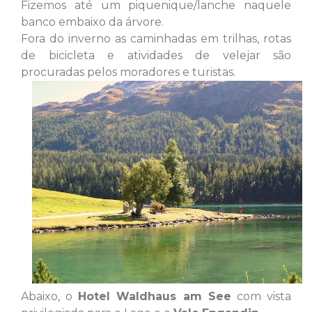
Fizemos até um piquenique/lanche naquele
banco embaixo da árvore.
Fora do inverno as caminhadas em trilhas, rotas
de bicicleta e atividades de velejar são
procuradas pelos moradores e turistas.
Abaixo, o
Hotel Waldhaus am See
com vista