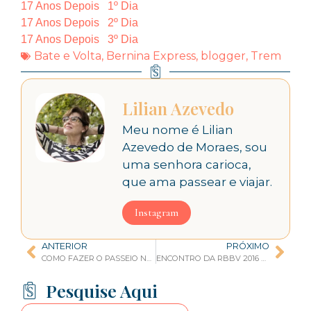
17 Anos Depois 1º Dia
17 Anos Depois 2º Dia
17 Anos Depois 3º Dia
Bate e Volta
,
Bernina Express
,
blogger
,
Trem
Lilian Azevedo
Meu nome é Lilian
Azevedo de Moraes, sou
uma senhora carioca,
que ama passear e viajar.
Instagram
ANTERIOR
PRÓXIMO
COMO FAZER O PASSEIO NO TREM BERNINA EXPRESS DE TIRANO A ST. MORITZ ?
ENCONTRO DA RBBV 2016 EM BELO HORIZONTE
Pesquise Aqui