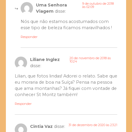
9 de outubro de 2018
Uma Senhora
às 02:09
Viagem
disse:
Nós que não estamos acostumados com
esse tipo de beleza ficamos maravilhados !
Responder
20 de novembro de 2018 às
Liliane Inglez
10:24
disse:
Lilian, que fotos lindas! Adorei o relato. Sabe que
eu moraria de boa na Suíça? Pensa na pessoa
que ama montanhas? Já fiquei com vontade de
conhecer St Moritz também!
Responder
31 de dezembro de 2020 às 23:21
Cintia Vaz
disse: