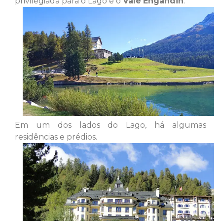
privilegiada para o Lago e o
Vale
Engandin
.
Em um dos lados do Lago, há algumas
residências e prédios.