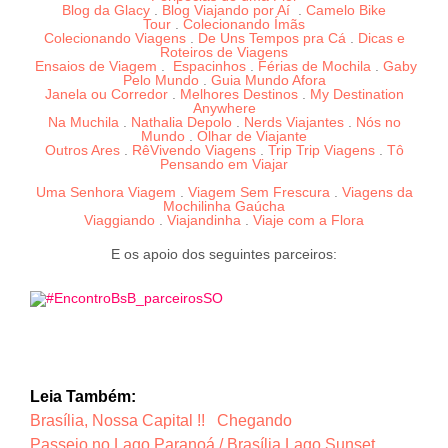
Blog da Glacy
.
Blog Viajando por Aí
.
Camelo Bike
Tour
.
Colecionando Ímãs
Colecionando Viagens
.
De Uns Tempos pra Cá
.
Dicas e
Roteiros de Viagens
Ensaios de Viagem
.
Espacinhos
.
Férias de Mochila
.
Gaby
Pelo Mundo
.
Guia Mundo Afora
Janela ou Corredor
.
Melhores Destinos
.
My Destination
Anywhere
Na Muchila
.
Nathalia Depolo
.
Nerds Viajantes
.
Nós no
Mundo
.
Olhar de Viajante
Outros Ares
.
RêVivendo Viagens
.
Trip Trip Viagens
.
Tô
Pensando em Viajar
Uma Senhora Viagem
.
Viagem Sem Frescura
.
Viagens da
Mochilinha Gaúcha
Viaggiando
.
Viajandinha
.
Viaje com a Flora
E os apoio dos seguintes parceiros:
Leia Também:
Brasília, Nossa Capital !! Chegando
Passeio no Lago Paranoá / Brasília Lago Sunset