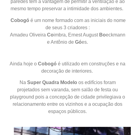
paredes tem a vantagem de permitir a ventilação e ao
mesmo tempo preservar a intimidade dos ambientes.
Cobogó
é um nome formado com as iniciais do nome
de seus 3 criadores :
Amadeu Oliveira
Co
imbra, Ernest August
Bo
eckmann
e Antônio de
Gó
es.
Ainda hoje o
Cobogó
é utilizado em construções e na
decoração de interiores.
Na
Super Quadra Modelo
os edifícios foram
projetados sem varanda, sem salão de festa ou
playground pois a concepção de cidade privilegiava o
relacionamento entre os vizinhos e a ocupação dos
espaços públicos.