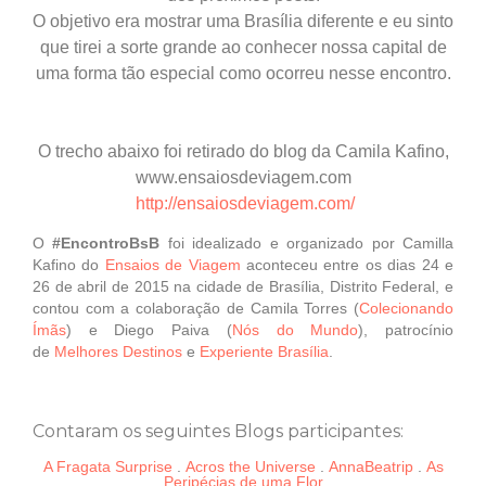
O objetivo era mostrar uma Brasília diferente e eu sinto
que tirei a sorte grande ao conhecer nossa capital de
uma forma tão especial como ocorreu nesse encontro.
O trecho abaixo foi retirado do blog da Camila Kafino,
www.ensaiosdeviagem.com
http://ensaiosdeviagem.com/
O
#EncontroBsB
foi idealizado e organizado por Camilla
Kafino do
Ensaios de Viagem
aconteceu entre os dias 24 e
26 de abril de 2015 na cidade de Brasília, Distrito Federal, e
contou com a colaboração de Camila Torres (
Colecionando
Ímãs
) e Diego Paiva (
Nós do Mundo
), patrocínio
de
Melhores Destinos
e
Experiente Brasília
.
Contaram os seguintes Blogs participantes:
A Fragata Surprise
.
Acros the Universe
.
AnnaBeatrip
.
As
Peripécias de uma Flor