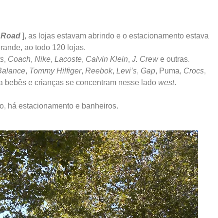
e Road
], as lojas estavam abrindo e o estacionamento estava
ande, ao todo 120 lojas.
rs
,
Coach
,
Nike
,
Lacoste
,
Calvin Klein
,
J. Crew
e outras.
alance
,
Tommy Hilfiger
,
Reebok
,
Levi’s
,
Gap
, Puma,
Crocs
,
ra bebês e crianças se concentram nesse lado
west
.
o, há estacionamento e banheiros.