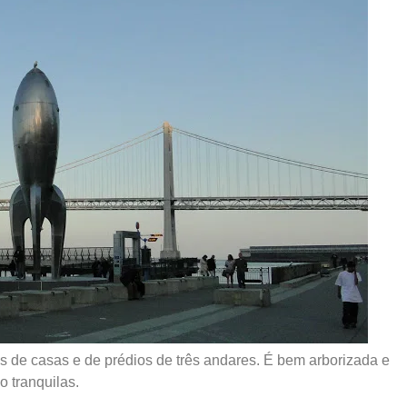
de casas e de prédios de três andares. É bem arborizada e
o tranquilas.