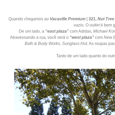
Quando chegamos ao
Vacaville Premium
[
321,
Nut Tre
vazio. O
outlet
é bem gr
De um lado, a
“east plaza”
com Adidas,
Michael Ko
Atravessando a rua, você verá o
“west plaza”
com
New B
Bath & Body Works
,
Sunglass-Hut
. As roupas pa
Tanto de um lado quanto do outr