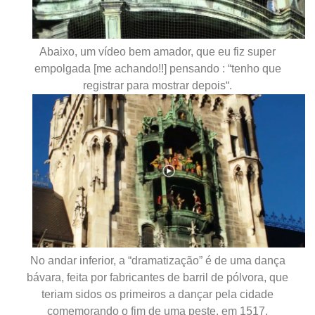
Abaixo, um vídeo bem amador, que eu fiz super
empolgada [me achando!!] pensando : “tenho que
registrar para mostrar depois
“.
No andar inferior, a “dramatização” é de uma dança
bávara, feita por fabricantes de barril de pólvora, que
teriam sidos os primeiros a dançar pela cidade
comemorando o fim de uma peste, em 1517.