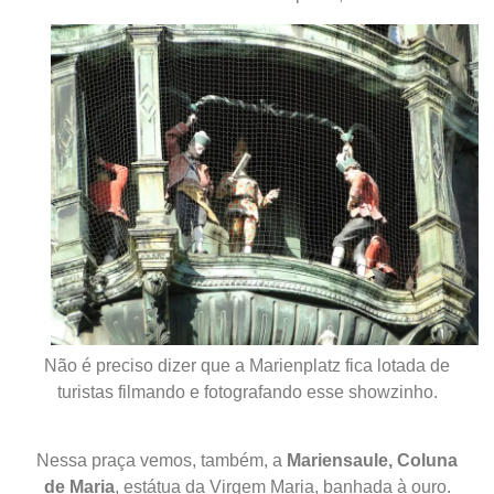
Não é preciso dizer que a Marienplatz fica lotada de
turistas filmando e fotografando esse showzinho.
Nessa praça vemos, também, a
Mariensaule,
Coluna
de Maria
, estátua da Virgem Maria, banhada à ouro.