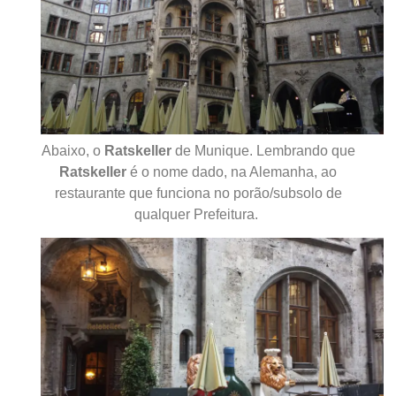
Abaixo, o
Ratskeller
de Munique. Lembrando que
Ratskeller
é o nome dado, na Alemanha, ao
restaurante que funciona no porão/subsolo de
qualquer Prefeitura.